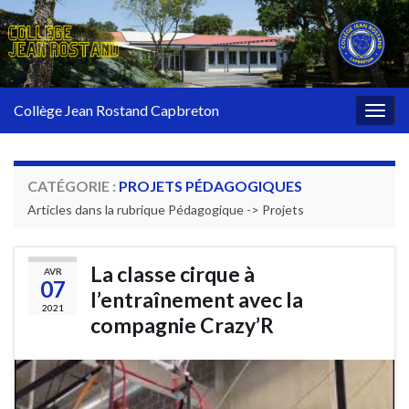
Collège Jean Rostand Capbreton
Togg
navig
CATÉGORIE :
PROJETS PÉDAGOGIQUES
Articles dans la rubrique Pédagogique -> Projets
La classe cirque à
AVR
07
l’entraînement avec la
2021
compagnie Crazy’R