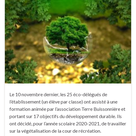
Le 10 novembre dernier, les 25 éco-délégués de
l’établissement (un élève par classe) ont assisté à une
formation animée par l’association Terre Buissonnière et
portant sur 17 objectifs du développement durable. Ils
ont décidé, pour l’année scolaire 2020-2021, de travailler
sur la végétalisation de la cour de récréation.