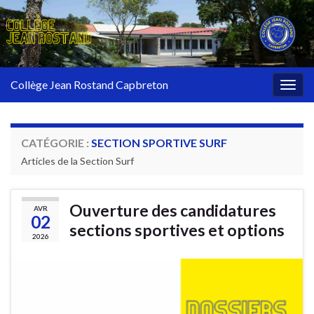
Collège Jean Rostand Capbreton
Togg
navig
CATÉGORIE :
SECTION SPORTIVE SURF
Articles de la Section Surf
Ouverture des candidatures
AVR
02
sections sportives et options
2026