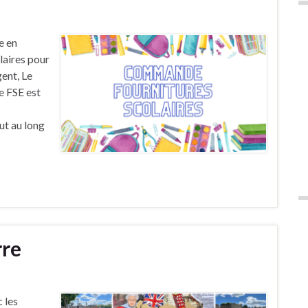
e en
laires pour
ent, Le
Le FSE est
ut au long
rre
 les