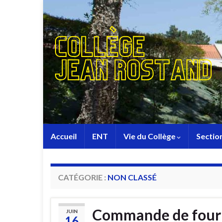
Accueil
ENT
Vie du Collège
Sectio
CATÉGORIE :
NON CLASSÉ
Commande de fourn
JUIN
16