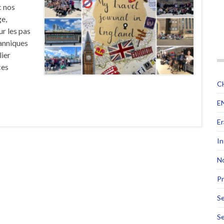
c nos
ge,
r les pas
tanniques
ier
ces
C
E
E
In
No
Pr
Se
Se