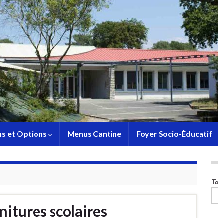
ns et Options
Menus Cantine
Foyer Socio-Éducatif
Ta
itures scolaires