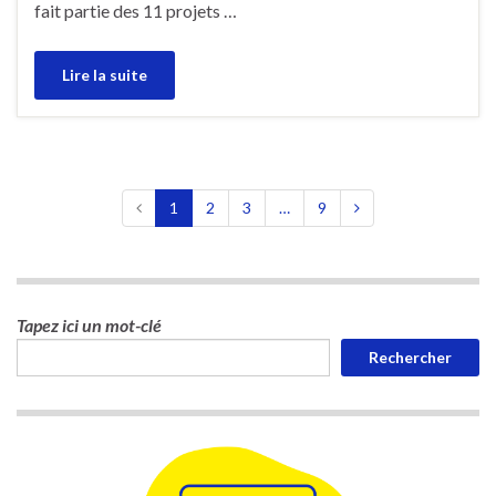
fait partie des 11 projets …
Lire la suite
1
2
3
…
9
Tapez ici un mot-clé
Rechercher