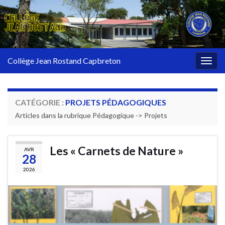
Collège Jean Rostand Capbreton
Togg
navig
CATÉGORIE :
PROJETS PÉDAGOGIQUES
Articles dans la rubrique Pédagogique -> Projets
Les « Carnets de Nature »
AVR
28
2026