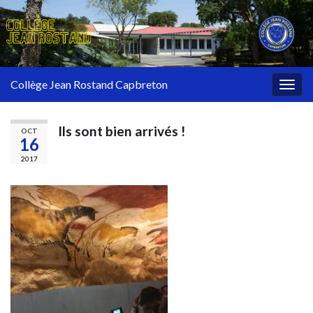
Collège Jean Rostand Capbreton
Togg
navig
Ils sont bien arrivés !
OCT
16
2017